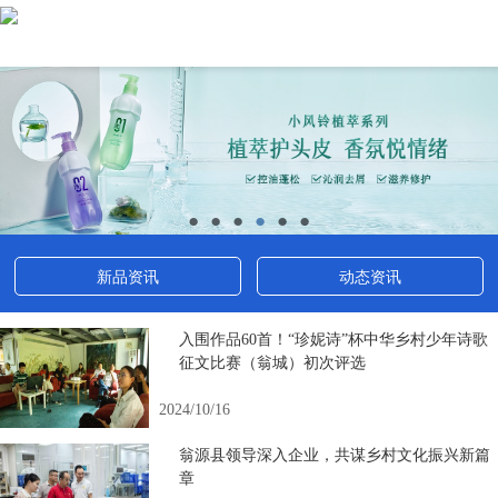
●
●
●
●
●
●
新品资讯
动态资讯
入围作品60首！“珍妮诗”杯中华乡村少年诗歌
征文比赛（翁城）初次评选
2024/10/16
翁源县领导深入企业，共谋乡村文化振兴新篇
章