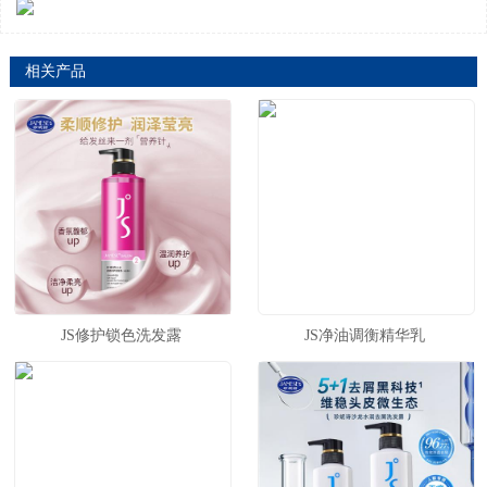
相关产品
JS修护锁色洗发露
JS净油调衡精华乳