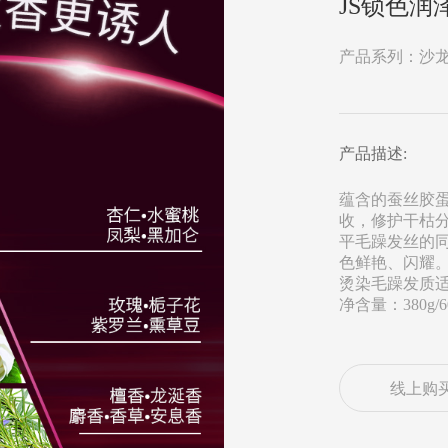
JS锁色润
产品系列：沙
产品描述:
蕴含的蚕丝胶蛋
收，修护干枯
平毛躁发丝的
色鲜艳、闪耀
烫染毛躁发质
净含量：380g/6
线上购