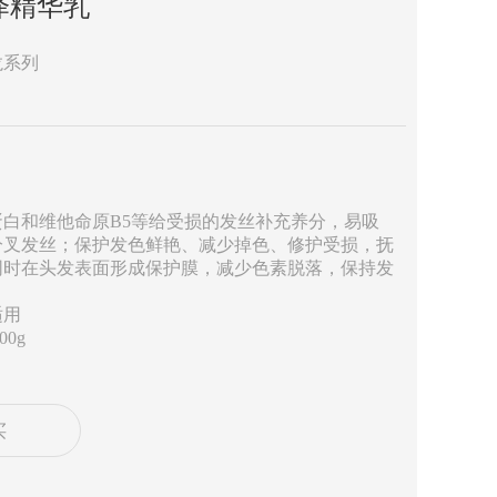
泽精华乳
龙系列
白和维他命原B5等给受损的发丝补充养分，易吸
分叉发丝；保护发色鲜艳、减少掉色、修护受损，抚
同时在头发表面形成保护膜，减少色素脱落，保持发
。
适用
00g
买