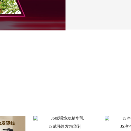
JS赋强焕发精华乳
JS