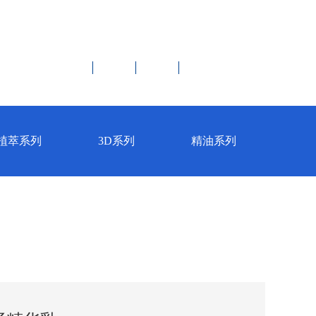




伪辨别
联系我们
English
植萃系列
3D系列
精油系列