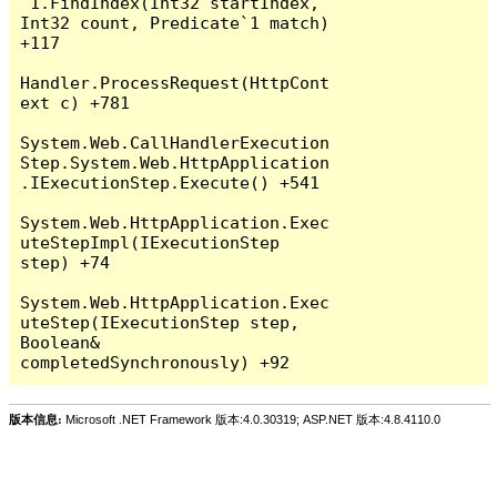
`1.FindIndex(Int32 startIndex, 
Int32 count, Predicate`1 match) 
+117

Handler.ProcessRequest(HttpCont
ext c) +781

System.Web.CallHandlerExecution
Step.System.Web.HttpApplication
.IExecutionStep.Execute() +541

System.Web.HttpApplication.Exec
uteStepImpl(IExecutionStep 
step) +74

System.Web.HttpApplication.Exec
uteStep(IExecutionStep step, 
Boolean& 
版本信息:
Microsoft .NET Framework 版本:4.0.30319; ASP.NET 版本:4.8.4110.0