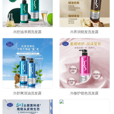
JS控油净屑洗发露
JS养润韧发洗发露
JS舒爽清油洗发露
JS修护锁色洗发露