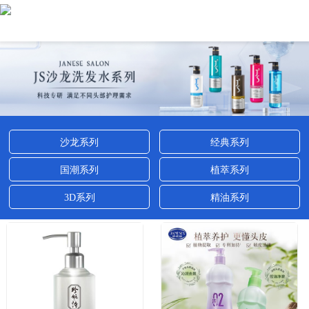
沙龙系列
经典系列
国潮系列
植萃系列
3D系列
精油系列