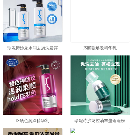
珍妮诗沙龙水润去屑洗发露
JS赋强焕发精华乳
JS锁色润泽精华乳
珍妮诗沙龙控油丰盈蓬蓬粉