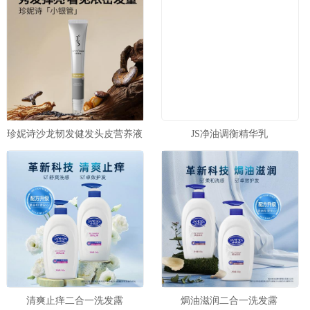
珍妮诗沙龙韧发健发头皮营养液
JS净油调衡精华乳
清爽止痒二合一洗发露
焗油滋润二合一洗发露